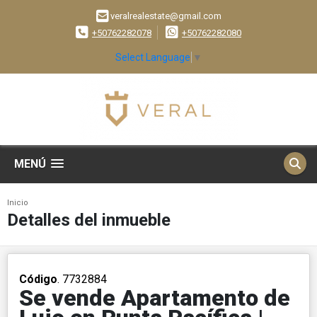
veralrealestate@gmail.com
+50762282078
+50762282080
Select Language
▼
MENÚ
Inicio
Detalles del inmueble
Código
. 7732884
Se vende Apartamento de