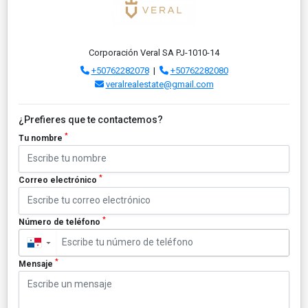
Corporación Veral SA PJ-1010-14
+50762282078
|
+50762282080
veralrealestate@gmail.com
¿Prefieres que te contactemos?
*
Tu nombre
*
Correo electrónico
*
Número de teléfono
▼
*
Mensaje