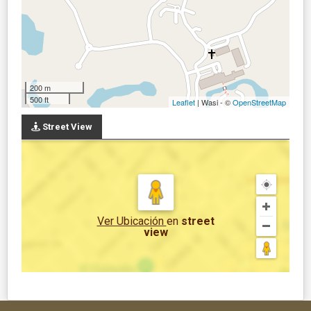
200 m
500 ft
Leaflet
| Wasi - ©
OpenStreetMap
Street View
Ver Ubicación
en
street
view