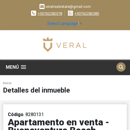
veralrealestate@gmail.com
+50762282078
+50762282080
Select Language
▼
MENÚ
Inicio
Detalles del inmueble
Código
. 8280131
Apartamento en venta -