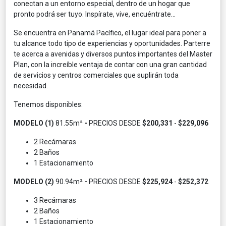
conectan a un entorno especial, dentro de un hogar que
pronto podrá ser tuyo. Inspírate, vive, encuéntrate...
Se encuentra en Panamá Pacífico, el lugar ideal para poner a
tu alcance todo tipo de experiencias y oportunidades. Parterre
te acerca a avenidas y diversos puntos importantes del Master
Plan, con la increíble ventaja de contar con una gran cantidad
de servicios y centros comerciales que suplirán toda
necesidad.
Tenemos disponibles:
MODELO (1)
81.55m²
-
PRECIOS
DESDE
$200,331
-
$229,096
2 Recámaras
2 Baños
1 Estacionamiento
MODELO (2)
90.94m²
-
PRECIOS
DESDE
$225,924
-
$252,372
3 Recámaras
2 Baños
1 Estacionamiento