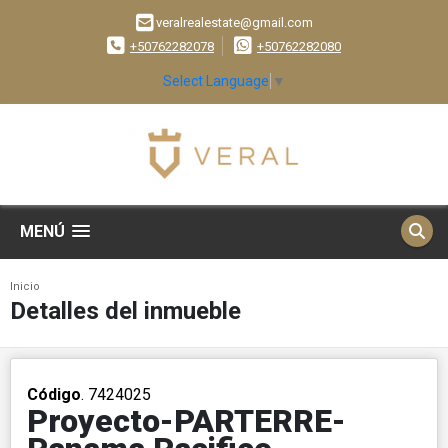
veralrealestate@gmail.com
+50762282078
+50762282080
Select Language
▼
MENÚ
Inicio
Detalles del inmueble
Código
. 7424025
Proyecto-PARTERRE-