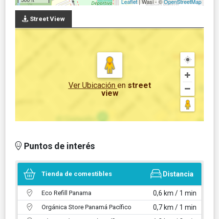
Leaflet
| Wasi - ©
OpenStreetMap
Street View
Ver Ubicación
en
street
view
Puntos de interés
Tienda de comestibles
Distancia
Eco Refill Panama
0,6 km / 1 min
Orgánica Store Panamá Pacífico
0,7 km / 1 min