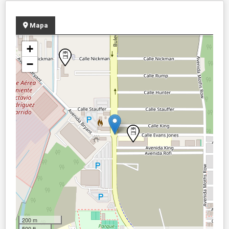
Mapa
+
−
200 m
500 ft