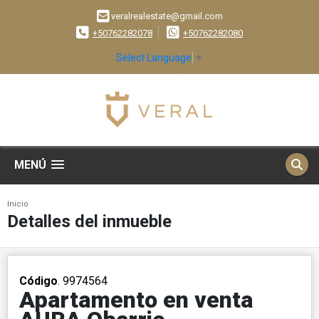
veralrealestate@gmail.com
+50762282078
+50762282080
Select Language
▼
MENÚ
Inicio
Detalles del inmueble
Código
. 9974564
Apartamento en venta