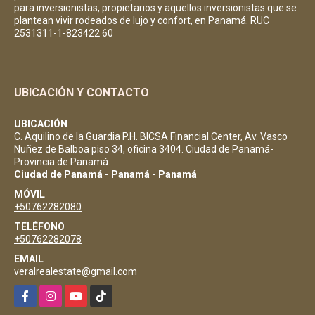
para inversionistas, propietarios y aquellos inversionistas que se
plantean vivir rodeados de lujo y confort, en Panamá. RUC
2531311-1-823422 60
UBICACIÓN Y CONTACTO
UBICACIÓN
C. Aquilino de la Guardia P.H. BICSA Financial Center, Av. Vasco
Nuñez de Balboa piso 34, oficina 3404. Ciudad de Panamá-
Provincia de Panamá.
Ciudad de Panamá - Panamá - Panamá
MÓVIL
+50762282080
TELÉFONO
+50762282078
EMAIL
veralrealestate@gmail.com
Facebook
Instagram
YouTube
TikTok