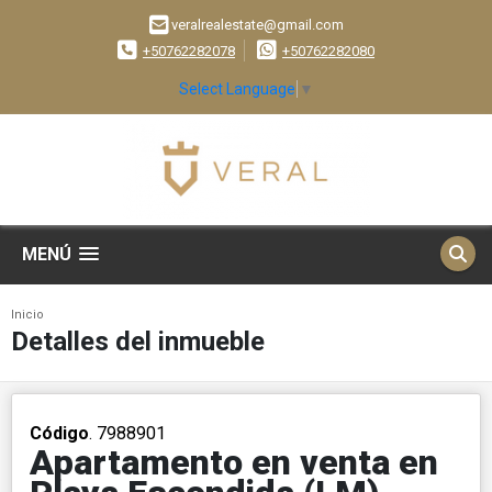
veralrealestate@gmail.com
+50762282078
+50762282080
Select Language
▼
MENÚ
Inicio
Detalles del inmueble
Código
. 7988901
Apartamento en venta en