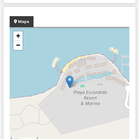
Mapa
+
−