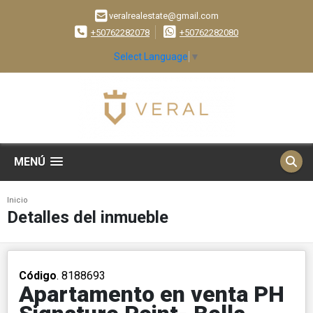
veralrealestate@gmail.com
+50762282078
+50762282080
Select Language
▼
MENÚ
Inicio
Detalles del inmueble
Código
. 8188693
Apartamento en venta PH