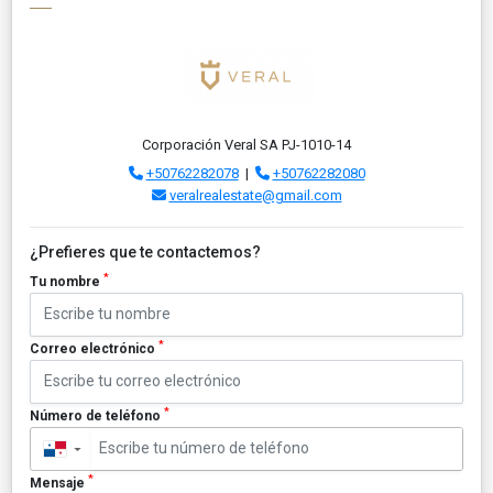
Corporación Veral SA PJ-1010-14
+50762282078
|
+50762282080
veralrealestate@gmail.com
¿Prefieres que te contactemos?
*
Tu nombre
*
Correo electrónico
*
Número de teléfono
▼
*
Mensaje