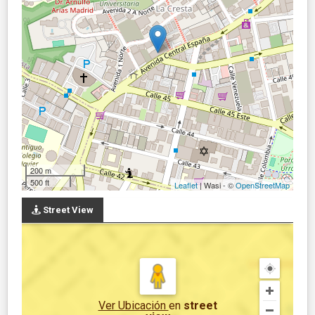
200 m
500 ft
Leaflet
| Wasi - ©
OpenStreetMap
Street View
Ver Ubicación
en
street