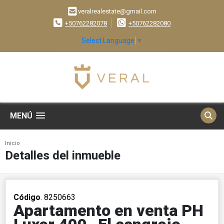
veralrealestate@gmail.com
+50762282078
+50762282080
Select Language
▼
MENÚ
Inicio
Detalles del inmueble
Código
. 8250663
Apartamento en venta PH