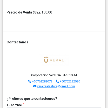
Precio de Venta $322,100.00
Contáctanos
Corporación Veral SA PJ-1010-14
+50762282078
|
+50762282080
veralrealestate@gmail.com
¿Prefieres que te contactemos?
*
Tu nombre