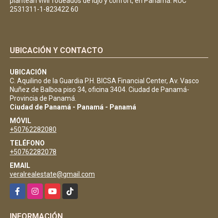
plantean vivir rodeados de lujo y confort, en Panamá. RUC
2531311-1-823422 60
UBICACIÓN Y CONTACTO
UBICACIÓN
C. Aquilino de la Guardia P.H. BICSA Financial Center, Av. Vasco
Nuñez de Balboa piso 34, oficina 3404. Ciudad de Panamá-
Provincia de Panamá.
Ciudad de Panamá - Panamá - Panamá
MÓVIL
+50762282080
TELÉFONO
+50762282078
EMAIL
veralrealestate@gmail.com
Facebook
Instagram
YouTube
TikTok
INFORMACIÓN