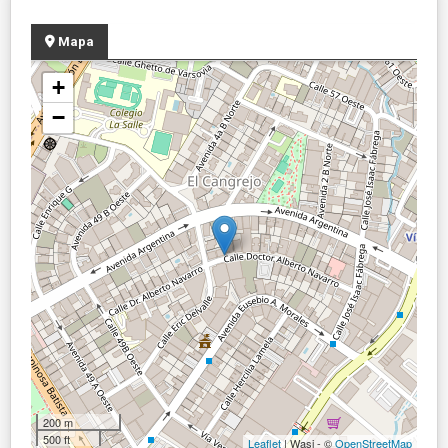
Mapa
+
−
200 m
500 ft
Leaflet
| Wasi - ©
OpenStreetMap