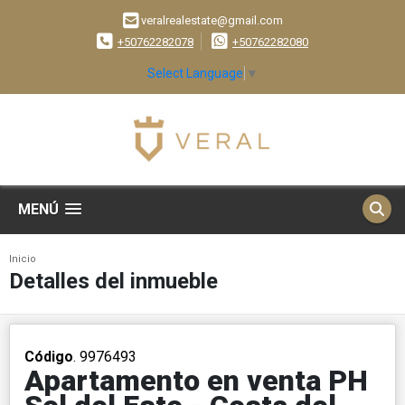
veralrealestate@gmail.com
+50762282078
+50762282080
Select Language
▼
MENÚ
Inicio
Detalles del inmueble
Código
. 9976493
Apartamento en venta PH