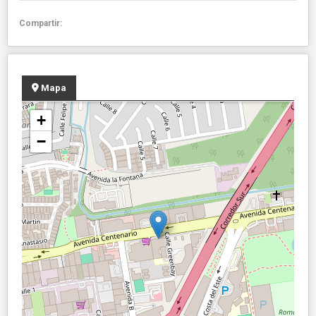
Compartir:
Mapa
+
−