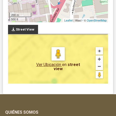
200 m
500 ft
Leaflet
| Wasi - ©
OpenStreetMap
Street View
Ver Ubicación
en
street
view
QUIÉNES SOMOS