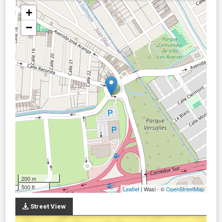
+
−
200 m
500 ft
Leaflet
| Wasi - ©
OpenStreetMap
Street View