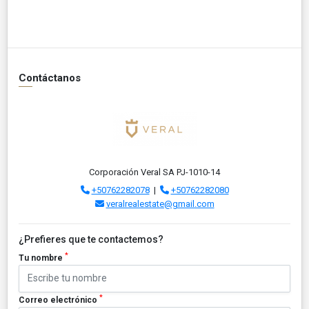
Contáctanos
Corporación Veral SA PJ-1010-14
+50762282078
|
+50762282080
veralrealestate@gmail.com
¿Prefieres que te contactemos?
*
Tu nombre
*
Correo electrónico