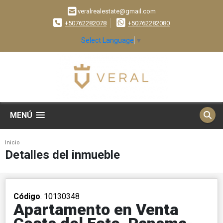
veralrealestate@gmail.com
+50762282078
+50762282080
Select Language
▼
MENÚ
Inicio
Detalles del inmueble
Código
. 10130348
Apartamento en Venta