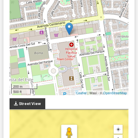
200 m
500 ft
Leaflet
| Wasi - ©
OpenStreetMap
Street View