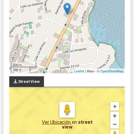
200 m
500 ft
Leaflet
| Wasi - ©
OpenStreetMap
Street View
Ver Ubicación
en
street
view