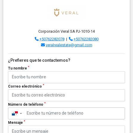
Corporación Veral SA PJ-1010-14
+50762282078
|
+50762282080
veralrealestate@gmail.com
¿Prefieres que te contactemos?
*
Tu nombre
*
Correo electrónico
*
Número de teléfono
▼
*
Mensaje