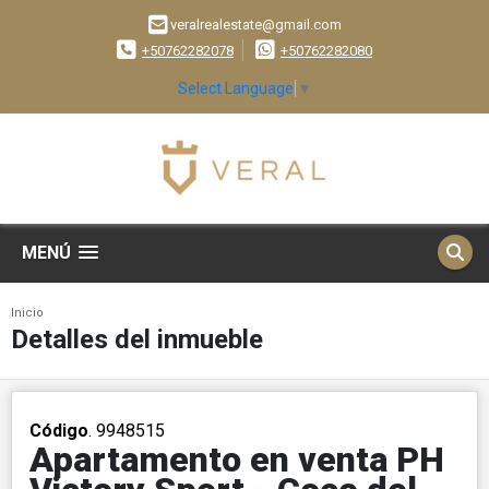
veralrealestate@gmail.com
+50762282078
+50762282080
Select Language
▼
MENÚ
Inicio
Detalles del inmueble
Código
. 9948515
Apartamento en venta PH