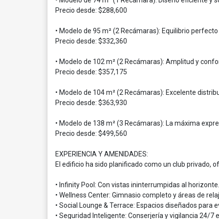
• Modelo de 74 m² (1 Recámara): Diseño eficiente y so
Precio desde: $288,600
• Modelo de 95 m² (2 Recámaras): Equilibrio perfecto 
Precio desde: $332,360
• Modelo de 102 m² (2 Recámaras): Amplitud y conf
Precio desde: $357,175
• Modelo de 104 m² (2 Recámaras): Excelente distribuc
Precio desde: $363,930
• Modelo de 138 m² (3 Recámaras): La máxima expresió
Precio desde: $499,560
EXPERIENCIA Y AMENIDADES:
El edificio ha sido planificado como un club privado, o
• Infinity Pool: Con vistas ininterrumpidas al horizonte
• Wellness Center: Gimnasio completo y áreas de rela
• Social Lounge & Terrace: Espacios diseñados para e
• Seguridad Inteligente: Conserjería y vigilancia 24/7