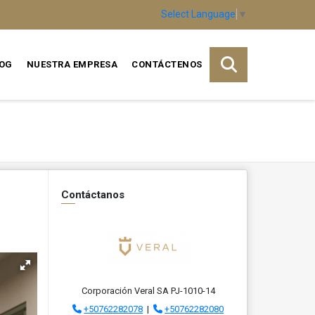
Select Language
▼
OG
NUESTRA EMPRESA
CONTÁCTENOS
Contáctanos
Corporación Veral SA PJ-1010-14
+50762282078
|
+50762282080