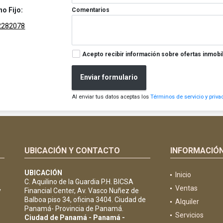
no Fijo:
Comentarios
2282078
Acepto recibir información sobre ofertas inmobil
Enviar formulario
Al enviar tus datos aceptas los
Términos de servicio y priva
UBICACIÓN Y CONTACTO
INFORMACIÓ
UBICACIÓN
Inicio
C. Aquilino de la Guardia P.H. BICSA
Ventas
y
Financial Center, Av. Vasco Nuñez de
Balboa piso 34, oficina 3404. Ciudad de
Alquiler
Panamá- Provincia de Panamá.
Servicios
Ciudad de Panamá - Panamá -