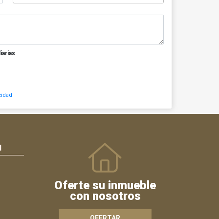
iarias
cidad
N
Oferte su inmueble
con nosotros
OFERTAR