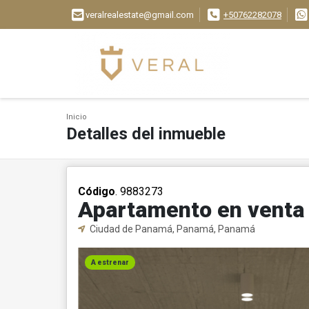
veralrealestate@gmail.com
+50762282078
Inicio
Detalles del inmueble
Código
. 9883273
Apartamento en venta
Ciudad de Panamá, Panamá, Panamá
A estrenar