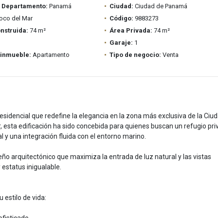
/ Departamento:
Panamá
Ciudad:
Ciudad de Panamá
oco del Mar
Código:
9883273
nstruida:
74 m²
Área Privada:
74 m²
Garaje:
1
 inmueble:
Apartamento
Tipo de negocio:
Venta
sidencial que redefine la elegancia en la zona más exclusiva de la Ciu
 esta edificación ha sido concebida para quienes buscan un refugio pr
y una integración fluida con el entorno marino.
eño arquitectónico que maximiza la entrada de luz natural y las vistas
estatus inigualable.
 estilo de vida: