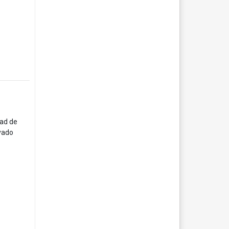
dad de
ivado