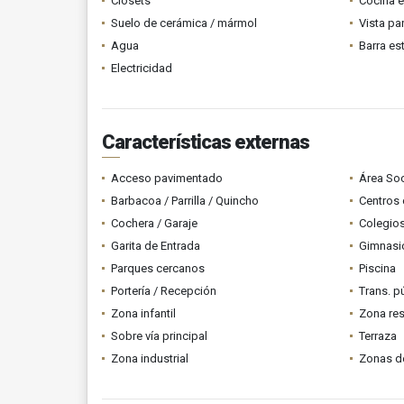
Clósets
Cocina 
Suelo de cerámica / mármol
Vista p
Agua
Barra es
Electricidad
Características externas
Acceso pavimentado
Área Soc
Barbacoa / Parrilla / Quincho
Centros 
Cochera / Garaje
Colegios
Garita de Entrada
Gimnasi
Parques cercanos
Piscina
Portería / Recepción
Trans. p
Zona infantil
Zona res
Sobre vía principal
Terraza
Zona industrial
Zonas d