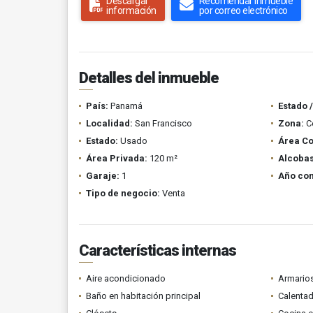
Descargar
Recomendar inmueble
información
por correo electrónico
Detalles del inmueble
País:
Panamá
Estado 
Localidad:
San Francisco
Zona:
C
Estado:
Usado
Área Co
Área Privada:
120 m²
Alcobas
Garaje:
1
Año con
Tipo de negocio:
Venta
Características internas
Aire acondicionado
Armario
Baño en habitación principal
Calenta