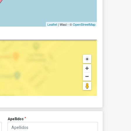
Leaflet
| Wasi - ©
OpenStreetMap
*
Apellidos