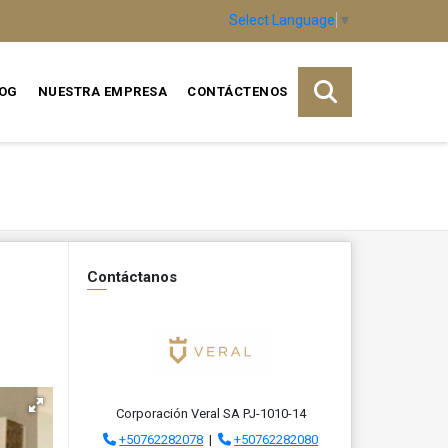
Select Language
▼
OG
NUESTRA EMPRESA
CONTÁCTENOS
Contáctanos
-
Corporación Veral SA PJ-1010-14
+50762282078
|
+50762282080