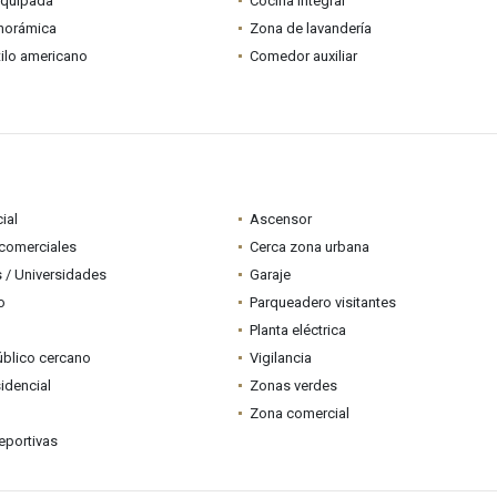
equipada
Cocina integral
anorámica
Zona de lavandería
tilo americano
Comedor auxiliar
ial
Ascensor
comerciales
Cerca zona urbana
 / Universidades
Garaje
o
Parqueadero visitantes
Planta eléctrica
úblico cercano
Vigilancia
idencial
Zonas verdes
Zona comercial
eportivas