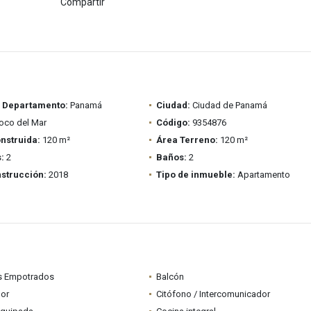
Compartir
/ Departamento:
Panamá
Ciudad:
Ciudad de Panamá
oco del Mar
Código:
9354876
nstruida:
120 m²
Área Terreno:
120 m²
:
2
Baños:
2
strucción:
2018
Tipo de inmueble:
Apartamento
s Empotrados
Balcón
dor
Citófono / Intercomunicador