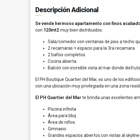
Descripción Adicional
Se vende hermoso apartamento con finos acabados
con
120mt2
muy bien distribuidos:
Sala/comedor con ventanas de piso a techo que
2 recamaras + espacio para la 3ra recamara.
2 baños completos.
Cocina abierta.
Balcón con increíble vista al mar donde disfru
El PH Boutique Quartier del Mar, es uno de los edific
con una ubicación muy privilegiada en una zona reside
El PH Quartier del Mar
te brinda unas excelentes a
Piscina infinita
Área para bbq.
Área de niños.
Gimnasio.
Grandes espacios abiertos con vistas al skylin