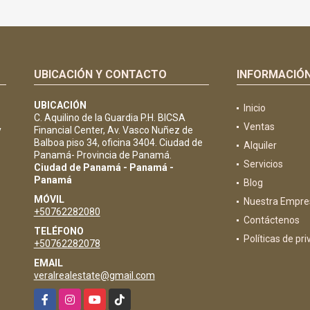
UBICACIÓN Y CONTACTO
INFORMACIÓ
UBICACIÓN
Inicio
C. Aquilino de la Guardia P.H. BICSA
Ventas
y
Financial Center, Av. Vasco Nuñez de
Balboa piso 34, oficina 3404. Ciudad de
Alquiler
Panamá- Provincia de Panamá.
Servicios
Ciudad de Panamá - Panamá -
Panamá
Blog
MÓVIL
Nuestra Empre
+50762282080
Contáctenos
TELÉFONO
Políticas de pr
+50762282078
EMAIL
veralrealestate@gmail.com
Facebook
Instagram
YouTube
TikTok