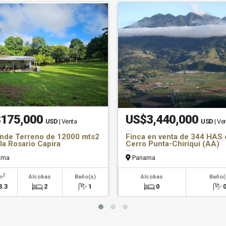
175,000
US$3,440,000
USD
| Venta
USD
| Ve
nde Terreno de 12000 mts2
Finca en venta de 344 HAS 
lla Rosario Capira
Cerro Punta-Chiriquí (AA)
ama
Panama
2
m
Alcobas
Baño(s)
Alcobas
Baño(
3.3
2
1
0