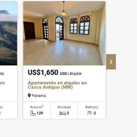
US$1,650
US$2,
nta
USD
| Alquiler
en
Apartamento en alquiler en
Locales 
Casco Antiguo (MM)
500m2 en
Chorrera
Panama
Panama
2
2
s)
Área m
Alcobas
Baño(s)
Área m
0
120
2
2
100