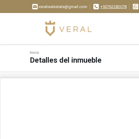
veralrealestate@gmail.com
+50762282078
Inicio
Detalles del inmueble