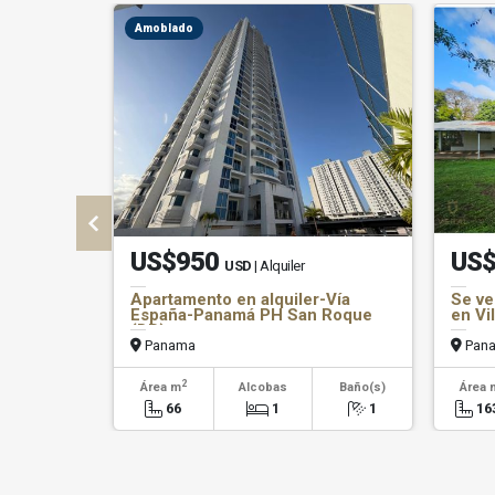
Amoblado
US$950
US$
USD
| Alquiler
Apartamento en alquiler-Vía
Se ve
España-Panamá PH San Roque
en Vi
(DR)
Panama
Pan
2
Área m
Alcobas
Baño(s)
Área 
66
1
1
16