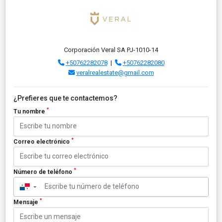
Corporación Veral SA PJ-1010-14
+50762282078
|
+50762282080
veralrealestate@gmail.com
¿Prefieres que te contactemos?
*
Tu nombre
*
Correo electrónico
*
Número de teléfono
▼
*
Mensaje