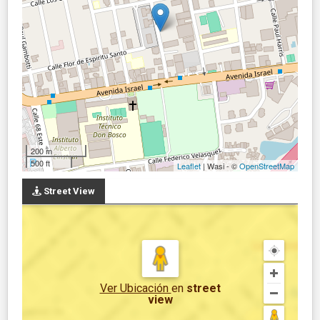
200 m
500 ft
Leaflet
| Wasi - ©
OpenStreetMap
Street View
Ver Ubicación
en
street
view