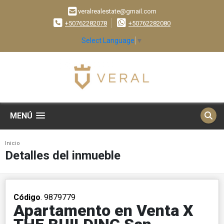
veralrealestate@gmail.com
+50762282078
+50762282080
Select Language
▼
MENÚ
Inicio
Detalles del inmueble
Código
. 9879779
Apartamento en Venta X