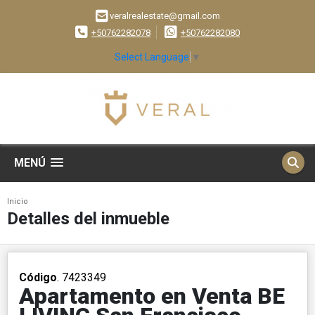
veralrealestate@gmail.com
+50762282078
+50762282080
Select Language
▼
MENÚ
Inicio
Detalles del inmueble
Código
. 7423349
Apartamento en Venta BE