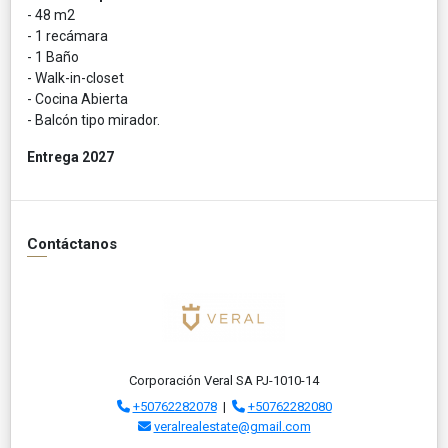
- 48 m2
- 1 recámara
- 1 Baño
- Walk-in-closet
- Cocina Abierta
- Balcón tipo mirador.
Entrega 2027
Contáctanos
Corporación Veral SA PJ-1010-14
+50762282078
|
+50762282080
veralrealestate@gmail.com