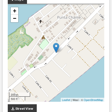
+
−
200 m
500 ft
Leaflet
| Wasi - ©
OpenStreetMap
Street View