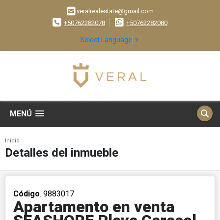
veralrealestate@gmail.com
+50762282078
+50762282080
Select Language
▼
MENÚ
Inicio
Detalles del inmueble
Código
. 9883017
Apartamento en venta