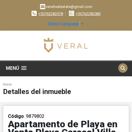
veralrealestate@gmail.com
+50762282078
+50762282080
Select Language
▼
MENÚ
Inicio
Detalles del inmueble
Código
. 9879802
Apartamento de Playa en