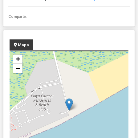
Compartir:
Mapa
+
−