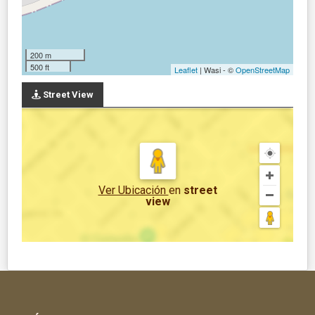
200 m
500 ft
Leaflet
| Wasi - ©
OpenStreetMap
Street View
Ver Ubicación
en
street
view