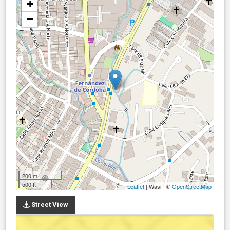
+
−
200 m
500 ft
Leaflet
| Wasi - ©
OpenStreetMap
Street View