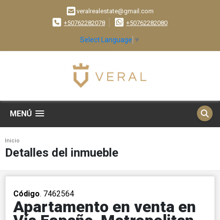
veralrealestate@gmail.com
+50762282078
+50762282080
Select Language
▼
MENÚ
Inicio
Detalles del inmueble
Código
. 7462564
Apartamento en venta en