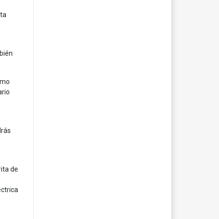
ta
bién
como
ario
drás
ita de
ctrica