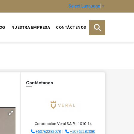
Select Language
▼
OG
NUESTRA EMPRESA
CONTÁCTENOS
Contáctanos
Corporación Veral SA PJ-1010-14
+50762282078
|
+50762282080