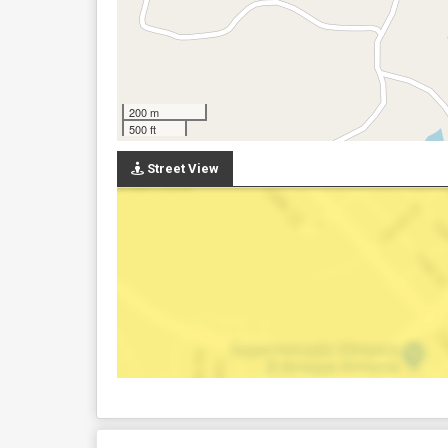
200 m
500 ft
Street View