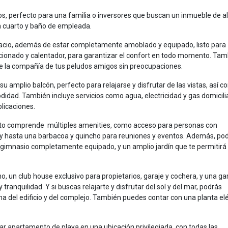
, perfecto para una familia o inversores que buscan un inmueble de al
n cuarto y baño de empleada.
pacio, además de estar completamente amoblado y equipado, listo para
cionado y calentador, para garantizar el confort en todo momento. Tam
de la compañía de tus peludos amigos sin preocupaciones.
 amplio balcón, perfecto para relajarse y disfrutar de las vistas, así 
dad. También incluye servicios como agua, electricidad y gas domicili
licaciones.
ento comprende múltiples amenities, como acceso para personas con
r, y hasta una barbacoa y quincho para reuniones y eventos. Además, po
un gimnasio completamente equipado, y un amplio jardín que te permitirá
 un club house exclusivo para propietarios, garaje y cochera, y una gar
tranquilidad. Y si buscas relajarte y disfrutar del sol y del mar, podrás
na del edificio y del complejo. También puedes contar con una planta elé
ar apartamento de playa en una ubicación privilegiada, con todas las