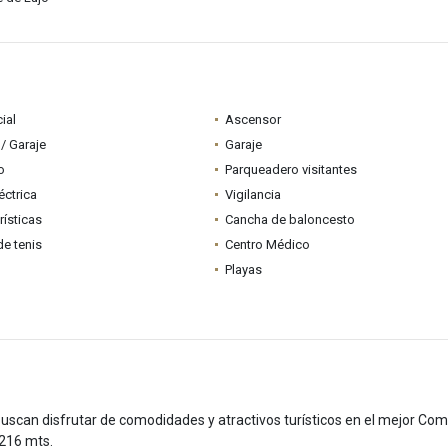
ial
Ascensor
/ Garaje
Garaje
o
Parqueadero visitantes
éctrica
Vigilancia
rísticas
Cancha de baloncesto
e tenis
Centro Médico
Playas
buscan disfrutar de comodidades y atractivos turísticos en el mejor Com
 216 mts.