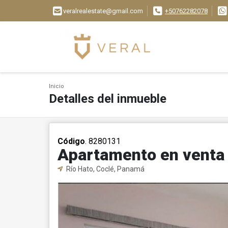
veralrealestate@gmail.com
+50762282078
Inicio
Detalles del inmueble
Código
. 8280131
Apartamento en venta
Río Hato, Coclé, Panamá