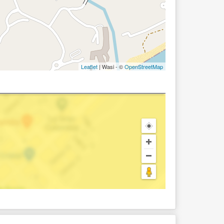
Leaflet
| Wasi - ©
OpenStreetMap