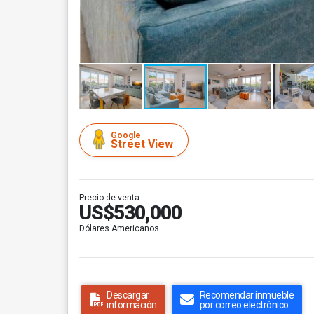
Google
Street View
Precio de venta
US$530,000
Dólares Americanos
Descargar
Recomendar inmueble
información
por correo electrónico