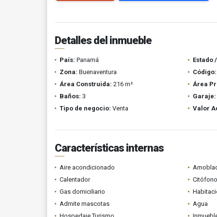
Detalles del inmueble
País:
Panamá
Estado 
Zona:
Buenaventura
Código:
Área Construida:
216 m²
Área Pr
Baños:
3
Garaje:
Tipo de negocio:
Venta
Valor A
Características internas
Aire acondicionado
Amobla
Calentador
Citófono
Gas domiciliario
Habitaci
Admite mascotas
Agua
Hospedaje Turismo
Inmueble