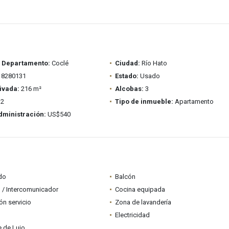
/ Departamento:
Coclé
Ciudad:
Río Hato
8280131
Estado:
Usado
ivada:
216 m²
Alcobas:
3
2
Tipo de inmueble:
Apartamento
dministración:
US$540
do
Balcón
 / Intercomunicador
Cocina equipada
ón servicio
Zona de lavandería
Electricidad
 de Lujo