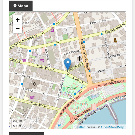
Mapa
+
−
200 m
500 ft
Leaflet
| Wasi - ©
OpenStreetMap