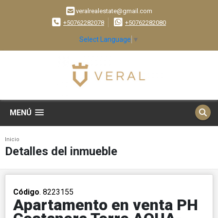
veralrealestate@gmail.com
+50762282078
+50762282080
Select Language
▼
MENÚ
Inicio
Detalles del inmueble
Código
. 8223155
Apartamento en venta PH