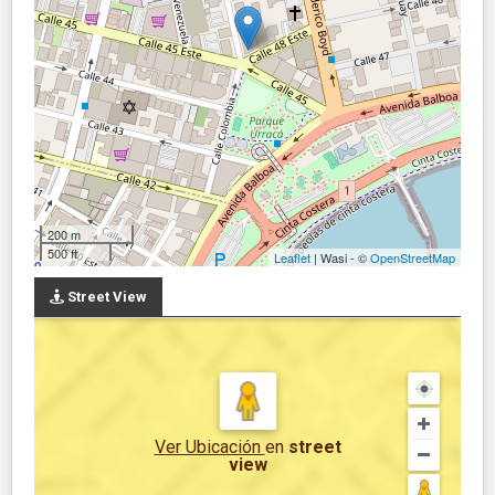
200 m
500 ft
Leaflet
| Wasi - ©
OpenStreetMap
Street View
Ver Ubicación
en
street
view