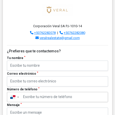
Corporación Veral SA PJ-1010-14
+50762282078
|
+50762282080
veralrealestate@gmail.com
¿Prefieres que te contactemos?
*
Tu nombre
*
Correo electrónico
*
Número de teléfono
▼
*
Mensaje