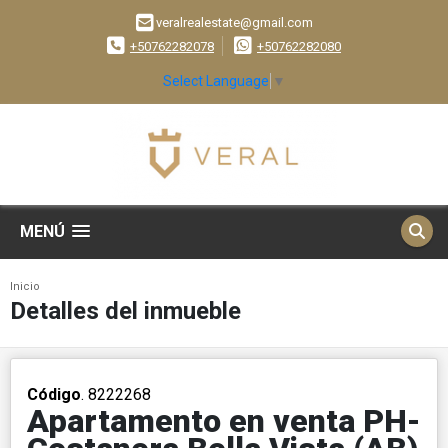
veralrealestate@gmail.com
+50762282078
+50762282080
Select Language
▼
MENÚ
Inicio
Detalles del inmueble
Código
. 8222268
Apartamento en venta PH-