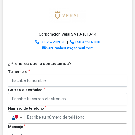
Corporación Veral SA PJ-1010-14
+50762282078
|
+50762282080
veralrealestate@gmail.com
¿Prefieres que te contactemos?
*
Tu nombre
*
Correo electrónico
*
Número de teléfono
▼
*
Mensaje