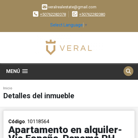
veralrealestate@gmail.com
+50762282078
+50762282080
Select Language
▼
MENÚ
Inicio
Detalles del inmueble
Código
. 10118564
Apartamento en alquiler-