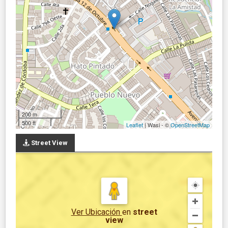
200 m
500 ft
Leaflet
| Wasi - ©
OpenStreetMap
Street View
Ver Ubicación
en
street
view