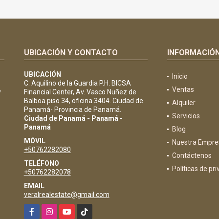
UBICACIÓN Y CONTACTO
INFORMACIÓ
UBICACIÓN
Inicio
C. Aquilino de la Guardia P.H. BICSA
Ventas
y
Financial Center, Av. Vasco Nuñez de
Balboa piso 34, oficina 3404. Ciudad de
Alquiler
Panamá- Provincia de Panamá.
Servicios
Ciudad de Panamá - Panamá -
Panamá
Blog
MÓVIL
Nuestra Empre
+50762282080
Contáctenos
TELÉFONO
Políticas de pr
+50762282078
EMAIL
veralrealestate@gmail.com
Facebook
Instagram
YouTube
TikTok