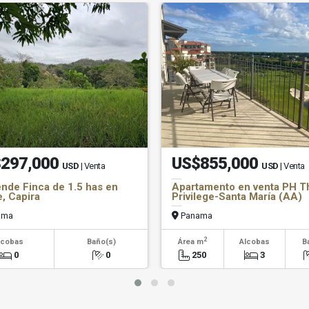
297,000
US$855,000
USD
| Venta
USD
| Venta
nde Finca de 1.5 has en
Apartamento en venta PH T
e, Capira
Privilege-Santa María (AA)
ama
Panama
2
lcobas
Baño(s)
Área m
Alcobas
B
0
0
250
3