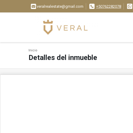
veralrealestate@gmail.com
+50762282078
Inicio
Detalles del inmueble