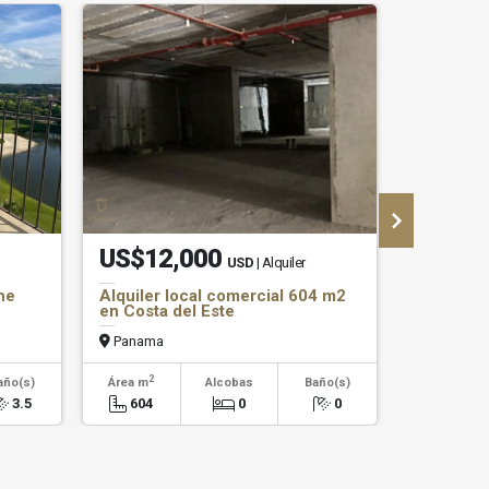
US$12,000
US$2,
USD
| Alquiler
he
Alquiler local comercial 604 m2
Oficina e
en Costa del Este
Panama
Panama
2
año(s)
Área m
Alcobas
Baño(s)
Alcob
3.5
604
0
0
0