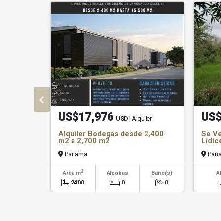
US$17,976
US$
USD
| Alquiler
Alquiler Bodegas desde 2,400
Se Ve
m2 a 2,700 m2
Lídic
Panama
Pan
2
Área m
Alcobas
Baño(s)
A
2400
0
0