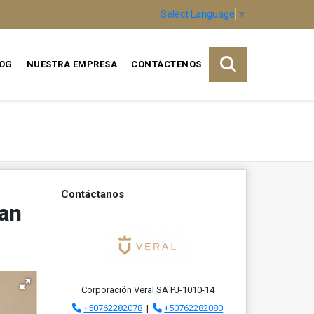
Select Language
▼
OG
NUESTRA EMPRESA
CONTÁCTENOS
Contáctanos
San
Corporación Veral SA PJ-1010-14
+50762282078
|
+50762282080