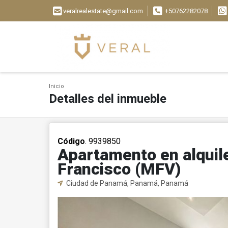
veralrealestate@gmail.com
+50762282078
Inicio
Detalles del inmueble
Código
. 9939850
Apartamento en alquile
Francisco (MFV)
Ciudad de Panamá, Panamá, Panamá