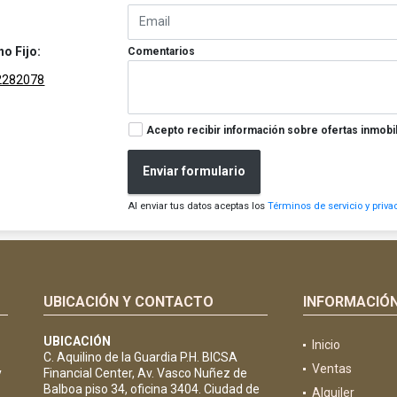
no Fijo:
Comentarios
2282078
Acepto recibir información sobre ofertas inmobil
Enviar formulario
Al enviar tus datos aceptas los
Términos de servicio y priva
UBICACIÓN Y CONTACTO
INFORMACIÓ
UBICACIÓN
Inicio
C. Aquilino de la Guardia P.H. BICSA
Ventas
y
Financial Center, Av. Vasco Nuñez de
Balboa piso 34, oficina 3404. Ciudad de
Alquiler