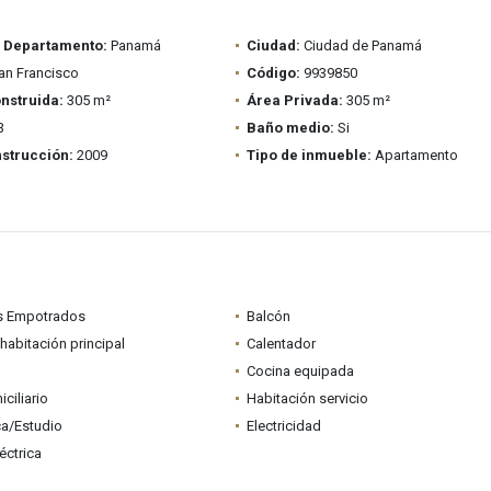
/ Departamento:
Panamá
Ciudad:
Ciudad de Panamá
n Francisco
Código:
9939850
nstruida:
305 m²
Área Privada:
305 m²
3
Baño medio:
Si
strucción:
2009
Tipo de inmueble:
Apartamento
s Empotrados
Balcón
habitación principal
Calentador
Cocina equipada
ciliario
Habitación servicio
ca/Estudio
Electricidad
éctrica