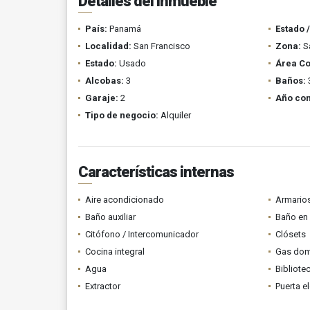
Detalles del inmueble
País:
Panamá
Estado 
Localidad:
San Francisco
Zona:
Sa
Estado:
Usado
Área Co
Alcobas:
3
Baños:
Garaje:
2
Año con
Tipo de negocio:
Alquiler
Características internas
Aire acondicionado
Armario
Baño auxiliar
Baño en 
Citófono / Intercomunicador
Clósets
Cocina integral
Gas domi
Agua
Bibliote
Extractor
Puerta el