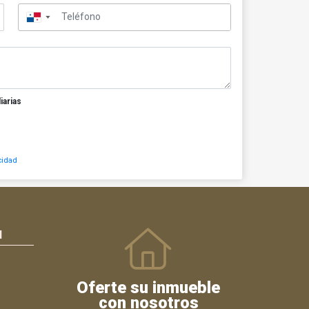
▼
iarias
cidad
N
Oferte su inmueble
con nosotros