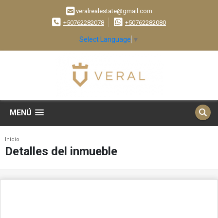
veralrealestate@gmail.com
+50762282078
+50762282080
Select Language
▼
MENÚ
Inicio
Detalles del inmueble