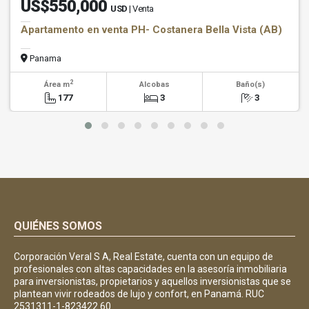
US$550,000
USD
| Venta
Apartamento en venta PH- Costanera Bella Vista (AB)
Panama
2
Área m
Alcobas
Baño(s)
177
3
3
QUIÉNES SOMOS
Corporación Veral S A, Real Estate, cuenta con un equipo de
profesionales con altas capacidades en la asesoría inmobiliaria
para inversionistas, propietarios y aquellos inversionistas que se
plantean vivir rodeados de lujo y confort, en Panamá. RUC
2531311-1-823422 60