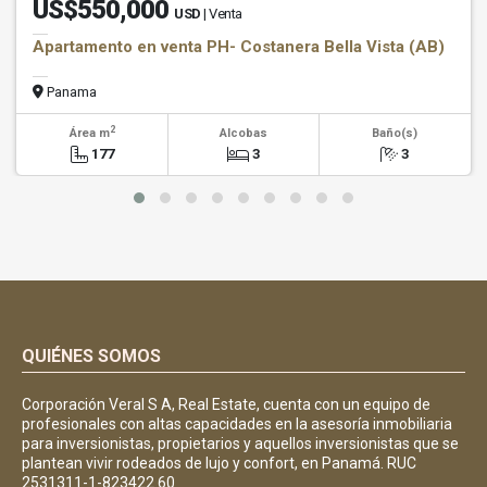
US$550,000
USD
| Venta
Apartamento en venta PH- Costanera Bella Vista (AB)
Panama
2
Área m
Alcobas
Baño(s)
177
3
3
QUIÉNES SOMOS
Corporación Veral S A, Real Estate, cuenta con un equipo de
profesionales con altas capacidades en la asesoría inmobiliaria
para inversionistas, propietarios y aquellos inversionistas que se
plantean vivir rodeados de lujo y confort, en Panamá. RUC
2531311-1-823422 60