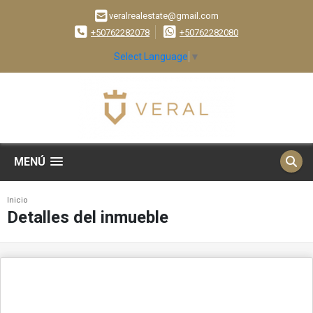
veralrealestate@gmail.com
+50762282078
+50762282080
Select Language
▼
MENÚ
Inicio
Detalles del inmueble