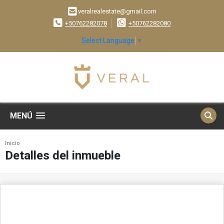
veralrealestate@gmail.com
+50762282078
+50762282080
Select Language
▼
MENÚ
Inicio
Detalles del inmueble