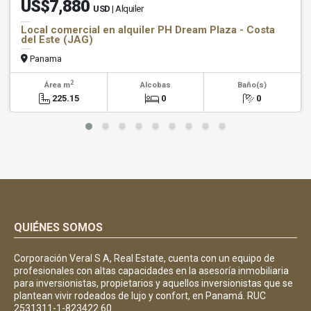
US$7,880
USD
| Alquiler
Local comercial en alquiler PH Dream Plaza - Costa
del Este (JAG)
Panama
2
Área m
Alcobas
Baño(s)
225.15
0
0
QUIÉNES SOMOS
Corporación Veral S A, Real Estate, cuenta con un equipo de
profesionales con altas capacidades en la asesoría inmobiliaria
para inversionistas, propietarios y aquellos inversionistas que se
plantean vivir rodeados de lujo y confort, en Panamá. RUC
2531311-1-823422 60