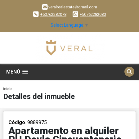
veralrealestate@gmail.com
+50762282078
+50762282080
Select Language
▼
MENÚ
Inicio
Detalles del inmueble
Código
. 9889975
Apartamento en alquiler