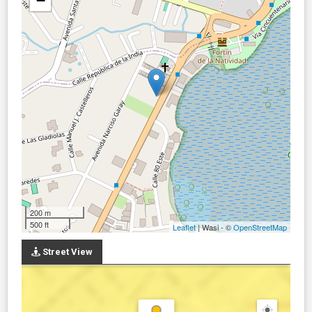
−
200 m
500 ft
Leaflet
| Wasi - ©
OpenStreetMap
Street View