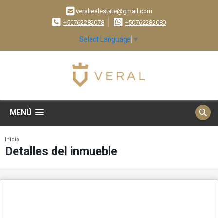
veralrealestate@gmail.com
+50762282078
+50762282080
Select Language
▼
MENÚ
Inicio
Detalles del inmueble