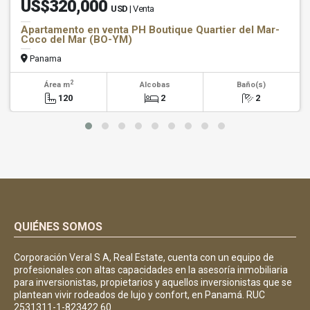
US$320,000
USD
| Venta
Apartamento en venta PH Boutique Quartier del Mar-
Coco del Mar (BO-YM)
Panama
2
Área m
Alcobas
Baño(s)
120
2
2
QUIÉNES SOMOS
Corporación Veral S A, Real Estate, cuenta con un equipo de
profesionales con altas capacidades en la asesoría inmobiliaria
para inversionistas, propietarios y aquellos inversionistas que se
plantean vivir rodeados de lujo y confort, en Panamá. RUC
2531311-1-823422 60