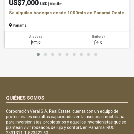
US$7,000
USD
| Alquiler
Se alquilan bodegas desde 1000mts en Panamá Oeste
Panama
Alcobas
Baño(s)
0
0
QUIÉNES SOMOS
Corporación Veral S A, Real Estate, cuenta con un equipo de
profesionales con altas capacidades en la asesoría inmobiliaria
para inversionistas, propietarios y aquellos inversionistas que se
plantean vivir rodeados de lujo y confort, en Panamá. RUC
2531311-1-823422 60