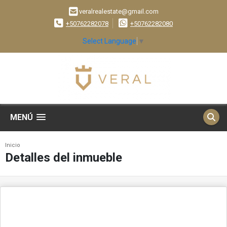
veralrealestate@gmail.com
+50762282078
+50762282080
Select Language
▼
MENÚ
Inicio
Detalles del inmueble