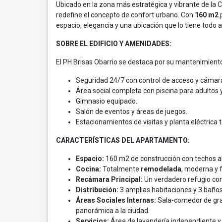
Ubicado en la zona más estratégica y vibrante de la
redefine el concepto de confort urbano. Con
160 m2
p
espacio, elegancia y una ubicación que lo tiene todo a
SOBRE EL EDIFICIO Y AMENIDADES:
El PH Brisas Obarrio se destaca por su mantenimiento
Seguridad 24/7 con control de acceso y cámaras
Área social completa con piscina para adultos y
Gimnasio equipado.
Salón de eventos y áreas de juegos.
Estacionamientos de visitas y planta eléctrica t
CARACTERÍSTICAS DEL APARTAMENTO:
Espacio:
160 m2 de construcción con techos alt
Cocina:
Totalmente
remodelada
, moderna y 
Recámara Principal:
Un verdadero refugio co
Distribución:
3 amplias habitaciones y 3 baño
Áreas Sociales Internas:
Sala-comedor de gr
panorámica a la ciudad.
Servicios:
Área de lavandería independiente y 