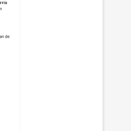
rrio
an
an de: