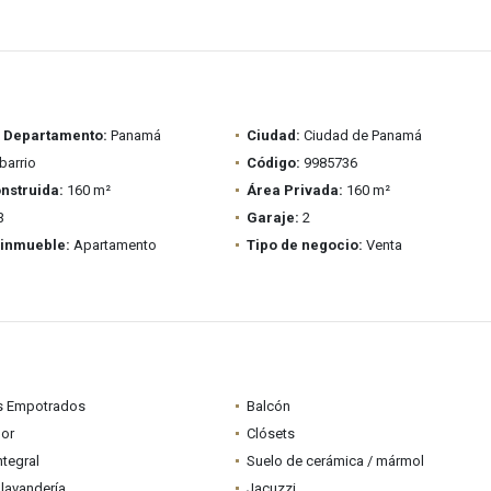
/ Departamento:
Panamá
Ciudad:
Ciudad de Panamá
arrio
Código:
9985736
nstruida:
160 m²
Área Privada:
160 m²
3
Garaje:
2
 inmueble:
Apartamento
Tipo de negocio:
Venta
s Empotrados
Balcón
dor
Clósets
ntegral
Suelo de cerámica / mármol
lavandería
Jacuzzi