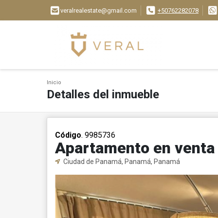
veralrealestate@gmail.com
+50762282078
Inicio
Detalles del inmueble
Código
. 9985736
Apartamento en venta
Ciudad de Panamá, Panamá, Panamá