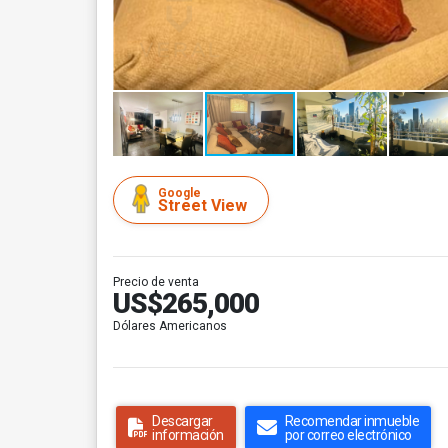
Google
Street View
Precio de venta
US$265,000
Dólares Americanos
Descargar
Recomendar inmueble
información
por correo electrónico