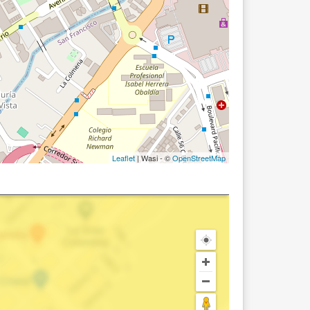
Leaflet
| Wasi - ©
OpenStreetMap