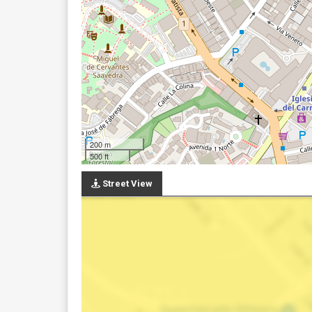
200 m
500 ft
Street View