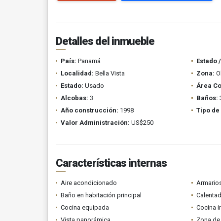
Detalles del inmueble
País:
Panamá
Estado 
Localidad:
Bella Vista
Zona:
Ob
Estado:
Usado
Área Co
Alcobas:
3
Baños:
Año construcción:
1998
Tipo de
Valor Administración:
US$250
Características internas
Aire acondicionado
Armario
Baño en habitación principal
Calenta
Cocina equipada
Cocina i
Vista panorámica
Zona de 