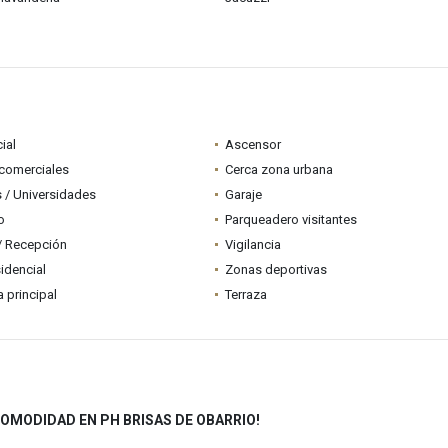
ial
Ascensor
comerciales
Cerca zona urbana
 / Universidades
Garaje
o
Parqueadero visitantes
 / Recepción
Vigilancia
idencial
Zonas deportivas
a principal
Terraza
COMODIDAD EN PH BRISAS DE OBARRIO!