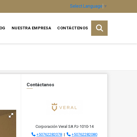
Select Language
▼
OG
NUESTRA EMPRESA
CONTÁCTENOS
Contáctanos
Corporación Veral SA PJ-1010-14
+50762282078
|
+50762282080